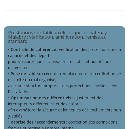
Châtenay-Malabry
Prestations sur tableau électrique à Châtenay-
Malabry : vérification, amélioration, remise au
standard
•
Contrôle de cohérence
: vérification des protections, de la
capacité et des départs,
pour s’assurer que le tableau reste stable et adapté aux
usages réels.
•
Pose de tableau récent
: remplacement d’un coffret arrivé
en limite ou mal organisé,
avec une structure propre et des protections choisies selon
l’installation.
•
Optimisation des différentiels
: ajustement des
interrupteurs différentiels et des calibres,
afin d’améliorer la sécurité et limiter les déclenchements non
justifiés.
•
Reprise des raccordements
: correction des connexions
fragiles et remise au propre interne,