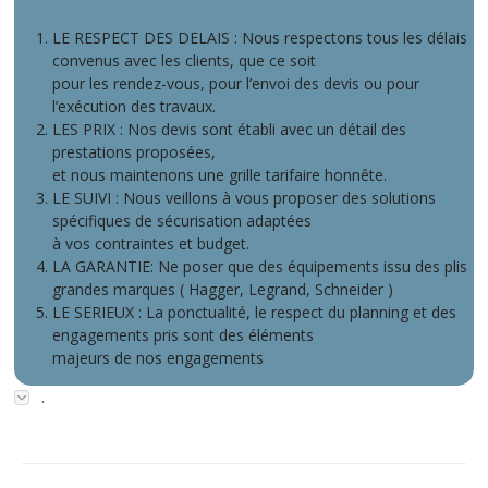
LE RESPECT DES DELAIS : Nous respectons tous les délais
convenus avec les clients, que ce soit
pour les rendez-vous, pour l’envoi des devis ou pour
l’exécution des travaux.
LES PRIX : Nos devis sont établi avec un détail des
prestations proposées,
et nous maintenons une grille tarifaire honnête.
LE SUIVI : Nous veillons à vous proposer des solutions
spécifiques de sécurisation adaptées
à vos contraintes et budget.
LA GARANTIE: Ne poser que des équipements issu des plis
grandes marques ( Hagger, Legrand, Schneider )
LE SERIEUX : La ponctualité, le respect du planning et des
engagements pris sont des éléments
majeurs de nos engagements
.