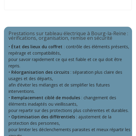
Bourg-la-Reine
Prestations sur tableau électrique à Bourg-la-Reine :
vérifications, organisation, remise en sécurité
•
État des lieux du coffret
: contrôle des éléments présents,
repérage et compatibilités,
pour savoir rapidement ce qui est fiable et ce qui doit être
repris.
•
Réorganisation des circuits
: séparation plus claire des
usages et des départs,
afin d’éviter les mélanges et de simplifier les futures
interventions.
•
Remplacement ciblé de modules
: changement des
éléments inadaptés ou vieillissants,
pour repartir sur des protections plus cohérentes et durables.
•
Optimisation des différentiels
: ajustement de la
protection des personnes,
pour limiter les déclenchements parasites et mieux répartir les
circuits.