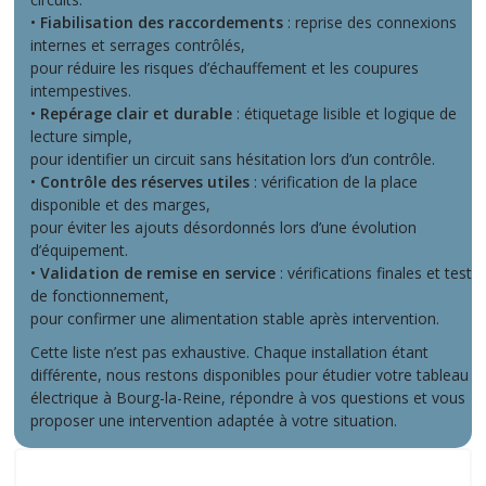
•
Fiabilisation des raccordements
: reprise des connexions
internes et serrages contrôlés,
pour réduire les risques d’échauffement et les coupures
intempestives.
•
Repérage clair et durable
: étiquetage lisible et logique de
lecture simple,
pour identifier un circuit sans hésitation lors d’un contrôle.
•
Contrôle des réserves utiles
: vérification de la place
disponible et des marges,
pour éviter les ajouts désordonnés lors d’une évolution
d’équipement.
•
Validation de remise en service
: vérifications finales et test
de fonctionnement,
pour confirmer une alimentation stable après intervention.
Cette liste n’est pas exhaustive. Chaque installation étant
différente, nous restons disponibles pour étudier votre tableau
électrique à Bourg-la-Reine, répondre à vos questions et vous
proposer une intervention adaptée à votre situation.
Nos dernières interventions locales