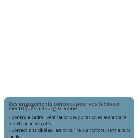
Des engagements concrets pour vos tableaux
électriques à Bourg-la-Reine
•
Contrôle cadré
: vérification des points utiles avant toute
modification du coffret.
•
Corrections ciblées
: action sur ce qui compte, sans ajouts
inutiles.