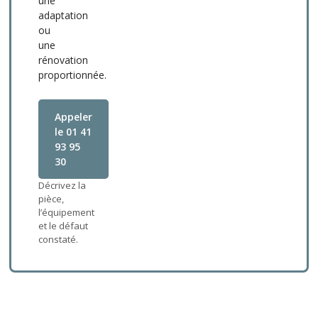
une
adaptation
ou
une
rénovation
proportionnée.
Appeler
le 01 41
93 95
30
Décrivez la
pièce,
l’équipement
et le défaut
constaté.