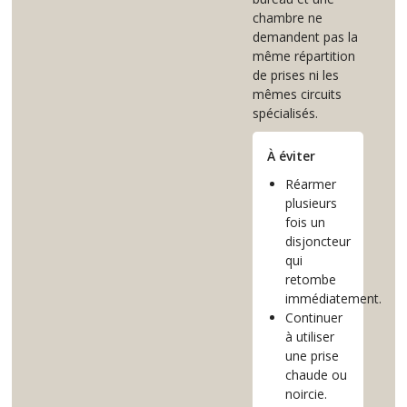
chambre ne
demandent pas la
même répartition
de prises ni les
mêmes circuits
spécialisés.
À éviter
Réarmer
plusieurs
fois un
disjoncteur
qui
retombe
immédiatement.
Continuer
à utiliser
une prise
chaude ou
noircie.