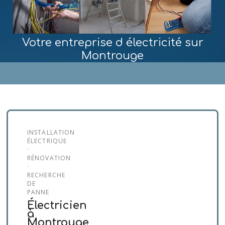
Votre entreprise d électricité sur
Montrouge
MENU
INSTALLATION
ÉLECTRIQUE
·
RÉNOVATION
·
RECHERCHE
DE
PANNE
Électricien
à
Montrouge