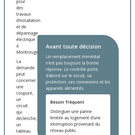
pour
des
travaux
d’installation
et de
dépannage
électrique
à
Avant toute décision
Montrouge.
Un remplacement immédiat
La
n’est pas toujours la bonne
demande
réponse. Le contrôle porte
peut
d’abord sur le circuit, sa
concerner
protection, ses connexions et les
une
appareils alimentés.
coupure,
un
Besoin fréquent
circuit
Distinguer une panne
qui
limitée au logement d’une
déclenche,
interruption provenant du
un
réseau public.
tableau