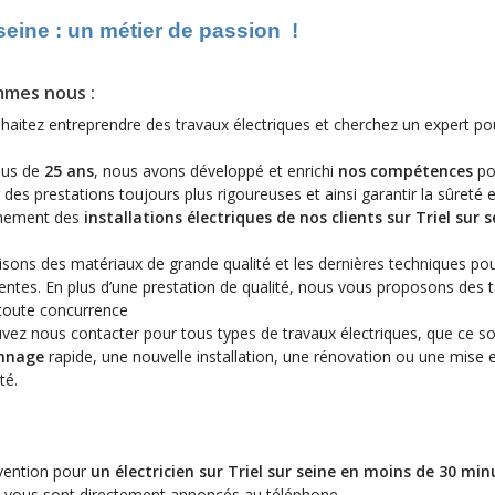
r seine : un métier de passion
!
mmes nous :
haitez entreprendre des travaux électriques et cherchez un expert po
lus de
25 ans
, nous avons développé et enrichi
nos compétences
po
des prestations toujours plus rigoureuses et ainsi garantir la sûreté e
nnement des
installations électriques de nos clients sur Triel sur s
lisons des matériaux de grande qualité et les dernières techniques po
entes. En plus d’une prestation de qualité, nous vous proposons des t
 toute concurrence
vez nous contacter pour tous types de travaux électriques, que ce so
nnage
rapide, une nouvelle installation, une rénovation ou une mise 
té.
vention pour
un électricien
sur Triel sur seine
en moins de 30 min
s vous sont directement annoncés au téléphone.