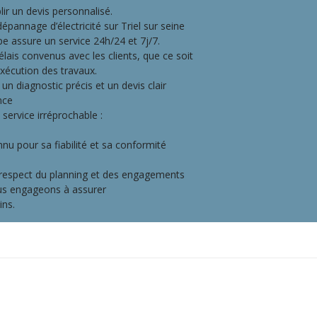
ir un devis personnalisé.
épannage d’électricité sur Triel sur seine
pe assure un service 24h/24 et 7j/7.
is convenus avec les clients, que ce soit
exécution des travaux.
diagnostic précis et un devis clair
nce
service irréprochable :
nu pour sa fiabilité et sa conformité
 respect du planning et des engagements
ous engageons à assurer
ins.