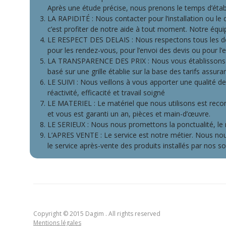
Après une étude précise, nous prenons le temps d’établ
LA RAPIDITÉ : Nous contacter pour l’installation ou le d
c’est profiter de notre aide à tout moment. Notre équi
LE RESPECT DES DELAIS : Nous respectons tous les déla
pour les rendez-vous, pour l’envoi des devis ou pour l’
LA TRANSPARENCE DES PRIX : Nous vous établissons un 
basé sur une grille établie sur la base des tarifs assura
LE SUIVI : Nous veillons à vous apporter une qualité de 
réactivité, efficacité et travail soigné
LE MATERIEL : Le matériel que nous utilisons est recon
et vous est garanti un an, pièces et main-d’œuvre.
LE SERIEUX : Nous nous promettons la ponctualité, le
L’APRES VENTE : Le service est notre métier. Nous n
le service après-vente des produits installés par nos so
Copyright © 2015 Dagim . All rights reserved
Mentions légales