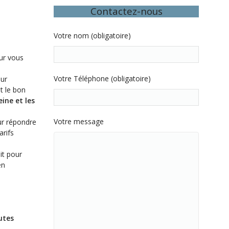
Contactez-nous
Votre nom (obligatoire)
ur vous
Votre Téléphone (obligatoire)
ur
t le bon
eine et les
Votre message
ur répondre
arifs
it pour
en
utes