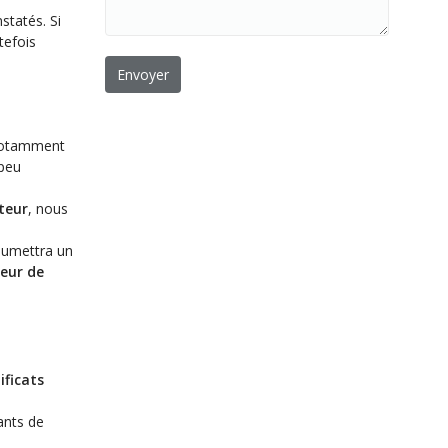
statés. Si
tefois
otamment
 peu
teur
, nous
soumettra un
teur de
ificats
ants de