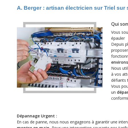
A. Berger : artisan électricien sur Triel su
Qui so
Vous sou
épauler
Depuis p
proposer 
fonctio
environs
Nous uti
à vos att
défiants
Vous pou
un
dépa
conformi
Dépannage Urgent :
En cas de panne, n
ous nous engageons à garantir une inter
montre en main.
Pour une intervention courante
nos tarif