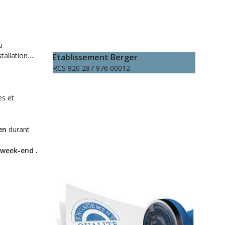
u
tallation….
Etablissement Berger
RCS 920 287 976 00012
s
es et
en
durant
 week-end .