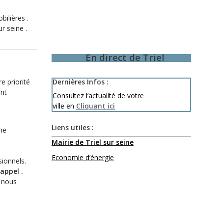
bilières .
r seine .
En direct de Triel
e priorité
Dernières Infos :
ent
Consultez l’actualité de votre
ville en
Cliquant ici
Liens utiles :
Mairie de Triel sur seine
Economie d’énergie
sionnels.
appel .
 nous