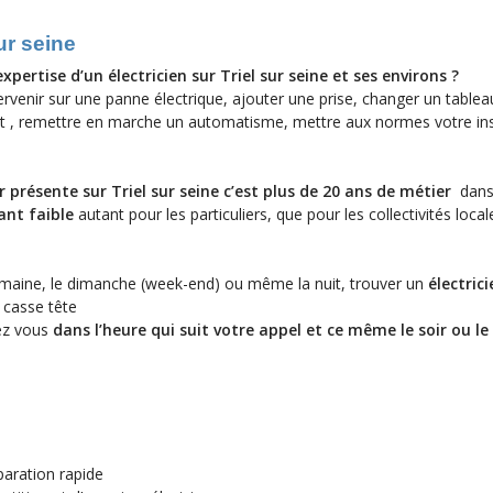
ur seine
xpertise d’un électricien sur Triel sur seine et ses environs ?
rvenir sur une panne électrique, ajouter une prise, changer un tablea
ent , remettre en marche un automatisme, mettre aux normes votre ins
er présente sur Triel sur seine c’est plus de 20 ans de métier
dan
ant faible
autant pour les particuliers, que pour les collectivités local
emaine, le dimanche (week-end) ou même la nuit, trouver un
électrici
 casse tête
ez vous
dans l’heure qui suit votre appel et ce même le soir ou le
éparation rapide