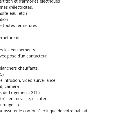
tition et d’armoires électriques
nes d’électricités.
auffe-eau, etc.)
ation
de toutes fermetures
ermeture de
ers les équipements
avec pose d’un contacteur
lanchers chauffants,
C).
 intrusion, vidéo surveillance,
nt, caméra
ues de Logement (GTL)
trés en terrasse, escaliers
llumage….)
assurer le confort électrique de votre habitat