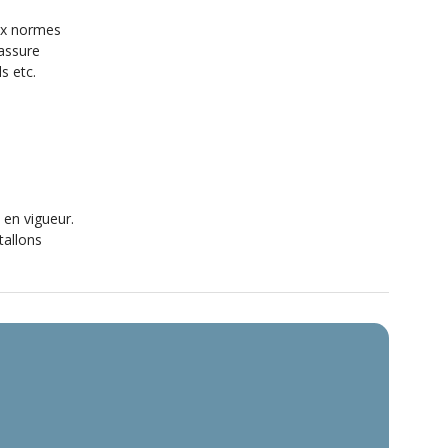
x normes
assure
s etc.
 en vigueur.
tallons