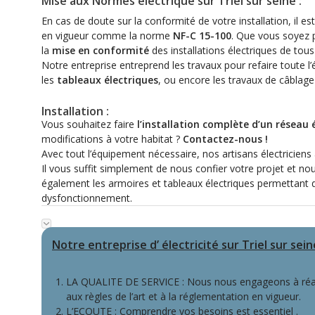
Mise aux Normes électrique sur Triel sur seine :
En cas de doute sur la conformité de votre installation, il es
en vigueur comme la norme
NF-C 15-100
. Que vous soyez p
la
mise en conformité
des installations électriques de tou
Notre entreprise entreprend les travaux pour refaire toute l’é
les
tableaux électriques
, ou encore les travaux de câblage
Installation :
Vous souhaitez faire
l’installation complète d’un réseau é
modifications à votre habitat ?
Contactez-nous !
Avec tout l’équipement nécessaire, nos artisans électriciens 
Il vous suffit simplement de nous confier votre projet et no
également les armoires et tableaux électriques permettant de
dysfonctionnement.
Notre entreprise d’ électricité sur Triel sur sei
LA QUALITE DE SERVICE : Nous nous engageons à réal
aux règles de l’art et à la réglementation en vigueur.
L’ECOUTE : Comprendre vos besoins est essentiel .