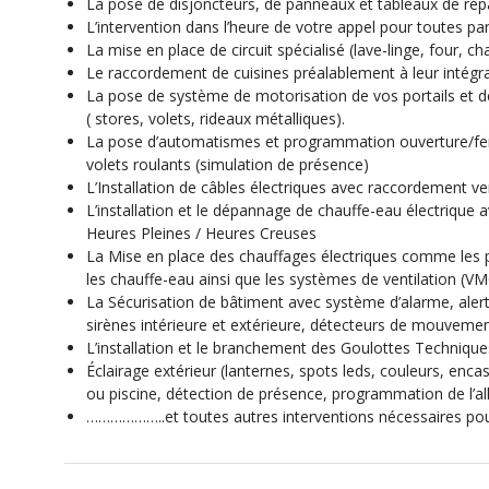
La pose de disjoncteurs, de panneaux et tableaux de répar
L’intervention dans l’heure de votre appel pour toutes pan
La mise en place de circuit spécialisé (lave-linge, four, ch
Le raccordement de cuisines préalablement à leur intégr
La pose de système de motorisation de vos portails et 
( stores, volets, rideaux métalliques).
La pose d’automatismes et programmation ouverture/f
volets roulants (simulation de présence)
L’Installation de câbles électriques avec raccordement v
L’installation et le dépannage de chauffe-eau électrique 
Heures Pleines / Heures Creuses
La Mise en place des chauffages électriques comme les p
les chauffe-eau ainsi que les systèmes de ventilation (VM
La Sécurisation de bâtiment avec système d’alarme, alerte
sirènes intérieure et extérieure, détecteurs de mouveme
L’installation et le branchement des Goulottes Techniq
Éclairage extérieur (lanternes, spots leds, couleurs, encas
ou piscine, détection de présence, programmation de l’a
………………..et toutes autres interventions nécessaires pour 