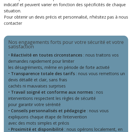
indicatif et peuvent varier en fonction des spécificités de chaque
situation.
Pour obtenir un devis précis et personnalisé, n’hésitez pas à nous
contacter
Nos engagements forts pour votre sécurité et votre
satisfaction
•
Réactivité en toutes circonstances
: nous traitons vos
demandes rapidement pour limiter
les désagréments, même en période de forte activité
•
Transparence totale des tarifs
: nous vous remettons un
devis détaillé et clair, sans frais
cachés ni mauvaises surprises
•
Travail soigné et conforme aux normes
: nos
interventions respectent les règles de sécurité
pour garantir votre sérénité
•
Conseils personnalisés et pédagogie
: nous vous
expliquons chaque étape de l’intervention
avec des mots simples et précis
•
Proximité et disponibilité
: nous opérons localement, en