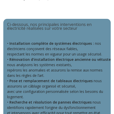
Ci-dessous, nos principales interventions en
électricité réalisées sur votre secteur
•
Installation complète de systèmes électriques :
nos
électriciens conçoivent des réseaux fiables,
respectant les normes en vigueur pour un usage sécurisé.
•
Rénovation d’installation électrique ancienne ou vétuste
nous analysons les systèmes existants,
repérons les anomalies et assurons la remise aux normes
dans les règles de l’art.
•
Pose et remplacement de tableaux électriques
nous
assurons un câblage organisé et sécurisé,
avec une configuration personnalisée selon les besoins du
logement.
•
Recherche et résolution de pannes électriques
nous
identifions rapidement l’origine du dysfonctionnement
et intervenons avec efficacité pour tout remettre en état.