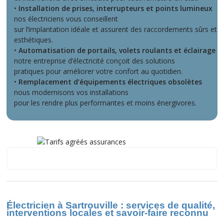
•
Installation de prises, interrupteurs et points lumineux
nos électriciens vous conseillent
sur l’implantation idéale et assurent des raccordements sûrs et
esthétiques.
•
Automatisation de portails, volets roulants et éclairage
notre entreprise d’électricité conçoit des solutions
pratiques pour améliorer votre confort au quotidien.
•
Remplacement d’équipements électriques obsolètes
nous modernisons vos installations
pour les rendre plus performantes et moins énergivores.
Sartrouville
Électricien à Sartrouville : services de qualité,
interventions locales et savoir-faire reconnu