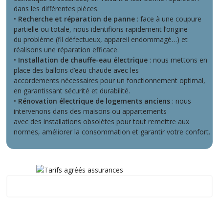
dans les différentes pièces.
•
Recherche et réparation de panne
: face à une coupure
partielle ou totale, nous identifions rapidement l’origine
du problème (fil défectueux, appareil endommagé…) et
réalisons une réparation efficace.
•
Installation de chauffe-eau électrique
: nous mettons en
place des ballons d’eau chaude avec les
accordements nécessaires pour un fonctionnement optimal,
en garantissant sécurité et durabilité.
•
Rénovation électrique de logements anciens
: nous
intervenons dans des maisons ou appartements
avec des installations obsolètes pour tout remettre aux
normes, améliorer la consommation et garantir votre confort.
Coignières