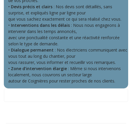
de vos proches.
•
Devis précis et clairs
: Nos devis sont détaillés, sans
surprise, et expliqués ligne par ligne pour
que vous sachiez exactement ce qui sera réalisé chez vous.
•
Interventions dans les délais
: Nous nous engageons à
intervenir dans les temps annoncés,
avec une ponctualité constante et une réactivité renforcée
selon le type de demande.
•
Dialogue permanent
: Nos électriciens communiquent avec
vous tout au long du chantier, pour
vous rassurer, vous informer et recueillir vos remarques.
•
Zone d’intervention élargie
: Même si nous intervenons
localement, nous couvrons un secteur large
autour de Coignières pour rester proches de nos clients.
zone d'intervention