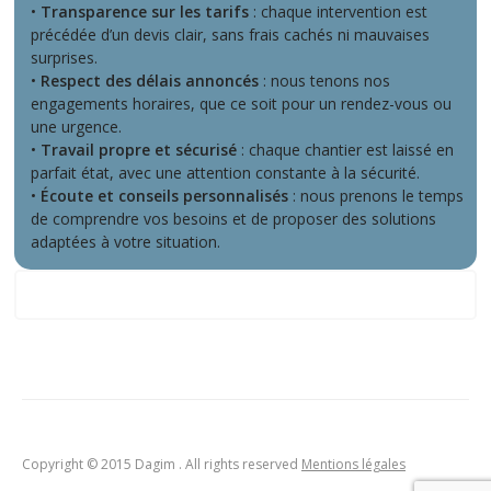
•
Transparence sur les tarifs
: chaque intervention est
précédée d’un devis clair, sans frais cachés ni mauvaises
surprises.
•
Respect des délais annoncés
: nous tenons nos
engagements horaires, que ce soit pour un rendez-vous ou
une urgence.
•
Travail propre et sécurisé
: chaque chantier est laissé en
parfait état, avec une attention constante à la sécurité.
•
Écoute et conseils personnalisés
: nous prenons le temps
de comprendre vos besoins et de proposer des solutions
adaptées à votre situation.
Ce que nos clients disent de nous
Copyright © 2015 Dagim . All rights reserved
Mentions légales