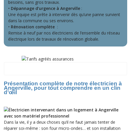
besoins, sans gros travaux.
•
Dépannage d’urgence à Angerville
:
Une équipe est prête à intervenir dès qu’une panne survient
dans la commune ou ses environs.
•
Rénovation complète
:
Remise à neuf par nos électriciens de l’ensemble du réseau
électrique lors de travaux de rénovation globale.
Angerville
Présentation complète de notre électricien à
Angerville, pour tout comprendre en un clin
d’œil
Dans la vie, il y a deux choses qu’il ne faut jamais tenter de
réparer soi-même : son four micro-ondes… et son installation