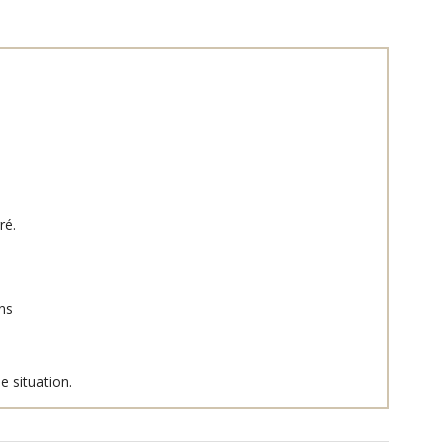
ré.
ns
e situation.