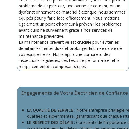
problème de disjoncteur, une panne de courant, ou un
dysfonctionnement de matériel électrique, nous sommes
équipés pour y faire face efficacement. Nous mettons
également un point d’honneur à prévenir les problèmes
avant qu’ils ne surviennent grâce à nos services de
maintenance préventive.
La maintenance préventive est cruciale pour éviter les
défaillances inattendues et prolonger la durée de vie de
vos équipements. Notre approche comprend des
inspections régulières, des tests de performance, et le
remplacement de composants usés.
Engagements de Votre Électricien de Confiance
LA QUALITÉ DE SERVICE
: Notre entreprise privilégie 
qualifiés et expérimentés, garantissant que chaque inte
LE RESPECT DES DÉLAIS
: Conscients de l’importance
scrupuleusement les délais, offrant des services rapid