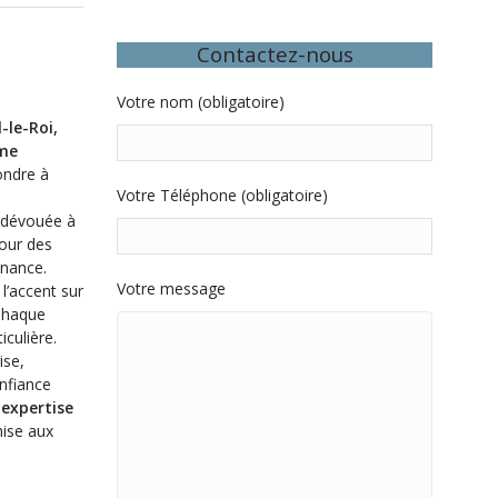
Contactez-nous
Votre nom (obligatoire)
-le-Roi,
mme
ondre à
Votre Téléphone (obligatoire)
t dévouée à
pour des
enance.
Votre message
l’accent sur
 Chaque
iculière.
ise,
onfiance
expertise
mise aux