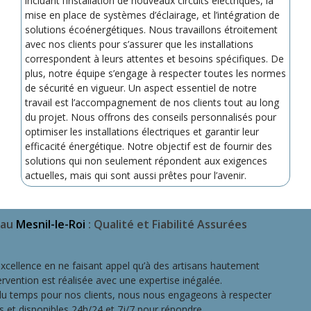
incluant l’installation de nouveaux circuits électriques, la
mise en place de systèmes d’éclairage, et l’intégration de
solutions écoénergétiques. Nous travaillons étroitement
avec nos clients pour s’assurer que les installations
correspondent à leurs attentes et besoins spécifiques. De
plus, notre équipe s’engage à respecter toutes les normes
de sécurité en vigueur. Un aspect essentiel de notre
travail est l’accompagnement de nos clients tout au long
du projet. Nous offrons des conseils personnalisés pour
optimiser les installations électriques et garantir leur
efficacité énergétique. Notre objectif est de fournir des
solutions qui non seulement répondent aux exigences
actuelles, mais qui sont aussi prêtes pour l’avenir.
 au
Mesnil-le-Roi
: Qualité et Fiabilité Assurées
l’excellence en ne faisant appel qu’à des artisans hautement
rvention est réalisée avec une expertise inégalée.
 du temps pour nos clients, nous nous engageons à respecter
es et disponibles 24h/24 et 7j/7 pour répondre