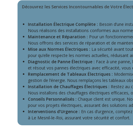
Découvrez les Services Incontournables de Votre Électr
Installation Électrique Complète :
Besoin d’une instal
Nous réalisons des installations conformes aux normes,
Maintenance et Réparation :
Pour un fonctionnement 
Nous offrons des services de réparation et de mainte
Mise aux Normes Électriques :
La sécurité avant tout
pour qu’elle respecte les normes actuelles, réduisant ai
Diagnostic de Panne Électrique :
Face à une panne, l
et résout vos pannes électriques avec efficacité, vou
Remplacement de Tableaux Électriques :
Modernisez
gestion de l’énergie. Nous remplaçons les tableaux ob
Installation de Chauffages Électriques :
Restez au c
Nous installons des chauffages électriques efficaces, 
Conseils Personnalisés :
Chaque client est unique. No
pour vos projets électriques, assurant des solutions a
Interventions d’Urgence :
En cas d’urgence, comptez 
à Le Mesnil-le-Roi, assurant votre sécurité et confort.