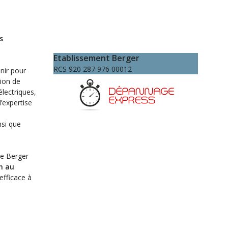
s
Etablissement Berger
RCS 920 287 976 00012
enir pour
tion de
électriques,
’expertise
nsi que
se Berger
en au
 efficace à