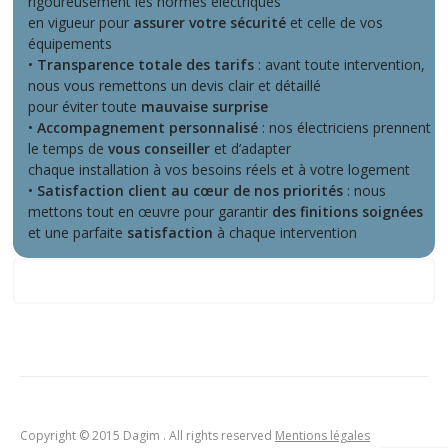
rigoureusement les normes électriques
en vigueur pour
assurer votre sécurité
et celle de vos
équipements
•
Transparence totale des tarifs
: avant toute intervention,
nous vous remettons un devis clair et détaillé
pour éviter toute
mauvaise surprise
•
Accompagnement personnalisé
: nos électriciens prennent
le temps de
vous conseiller
et d’adapter
chaque installation à vos besoins réels et à votre logement
•
Satisfaction client au cœur de nos priorités
: nous
mettons tout en œuvre pour garantir
des finitions soignées
et une parfaite
satisfaction
à chaque intervention
zone d'intervention
Copyright © 2015 Dagim . All rights reserved
Mentions légales