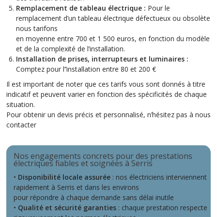
Remplacement de tableau électrique :
Pour le
remplacement d’un tableau électrique défectueux ou obsolète
nous tarifons
en moyenne entre 700 et 1 500 euros, en fonction du modèle
et de la complexité de l’installation.
Installation de prises, interrupteurs et luminaires :
Comptez pour l’’installation entre 80 et 200 €
Il est important de noter que ces tarifs vous sont donnés à titre
indicatif et peuvent varier en fonction des spécificités de chaque
situation.
Pour obtenir un devis précis et personnalisé, n’hésitez pas à nous
contacter
Nos engagements concrets pour des prestations
électriques fiables et soignées à Serris
•
Disponibilité locale assurée
: nos électriciens interviennent
rapidement à Serris et dans les environs
pour répondre à chaque demande sans délai inutile
•
Qualité et sécurité garanties
: chaque prestation respecte