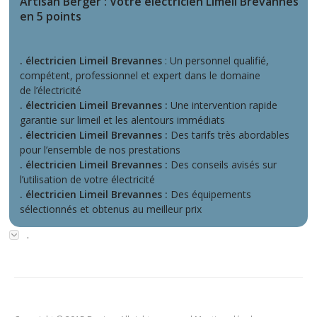
Artisan Berger : Votre électricien Limeil Brévannes
en 5 points
. électricien Limeil Brevannes
: Un personnel qualifié,
compétent, professionnel et expert dans le domaine
de l’électricité
. électricien Limeil Brevannes :
Une intervention rapide
garantie sur limeil et les alentours immédiats
. électricien Limeil Brevannes :
Des tarifs très abordables
pour l’ensemble de nos prestations
. électricien Limeil Brevannes :
Des conseils avisés sur
l’utilisation de votre électricité
. électricien Limeil Brevannes :
Des équipements
sélectionnés et obtenus au meilleur prix
.