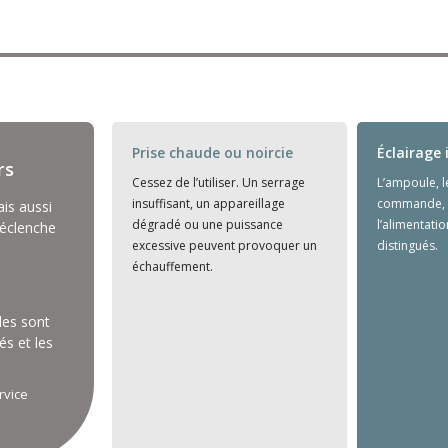
Prise chaude ou noircie
Éclairage 
rs
Cessez de l’utiliser. Un serrage
L’ampoule, le
insuffisant, un appareillage
commande, l
is aussi
dégradé ou une puissance
l’alimentati
déclenche
excessive peuvent provoquer un
distingués.
échauffement.
les sont
és et les
rvice