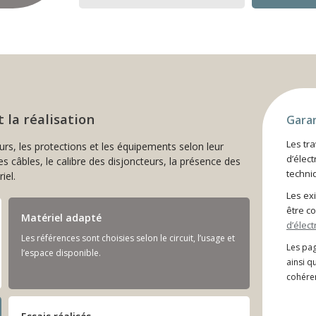
 la réalisation
Garan
Les tra
eurs, les protections et les équipements selon leur
d’élect
es câbles, le calibre des disjoncteurs, la présence des
techniq
iel.
Les ex
être c
Matériel adapté
d’élect
Les références sont choisies selon le circuit, l’usage et
Les pag
l’espace disponible.
ainsi q
cohéren